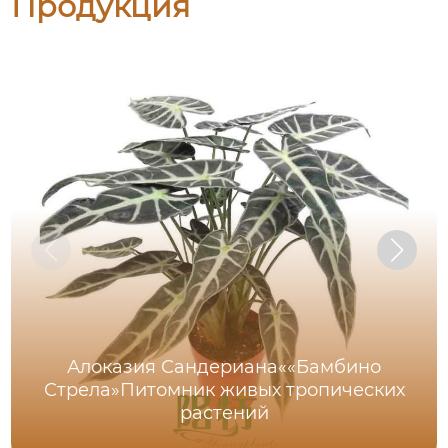
Продукция
Алоказия Сандериана««Бамбино
Стрела»Питомник живых тропических
растений