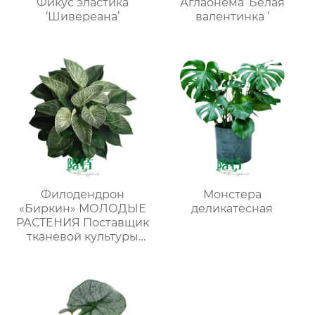
Фикус эластика
Аглаонема ‘Белая
‘Шивереана’
валентинка ‘
Филодендрон
Монстера
«Биркин» МОЛОДЫЕ
деликатесная
РАСТЕНИЯ Поставщик
тканевой культуры
пестрых растений