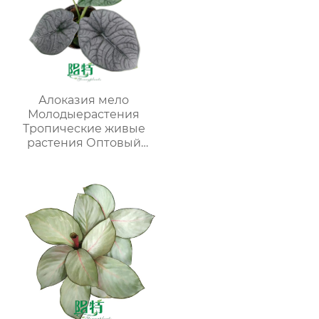
Алоказия мело
Молодыерастения
Тропические живые
растения Оптовый
поставщик
питомников