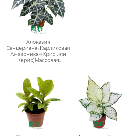
Алоказия
Сандериана«Карликовая
Амазоника»(Крис или
Керис)Массовая
поставка молодых
растений