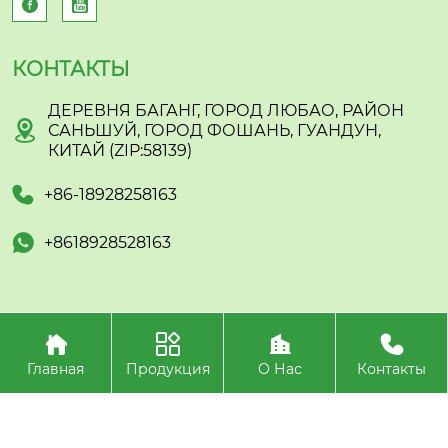


КОНТАКТЫ
ДЕРЕВНЯ БАГАНГ, ГОРОД ЛЮБАО, РАЙОН

САНЬШУЙ, ГОРОД ФОШАНЬ, ГУАНДУН,
КИТАЙ (ZIP:58139)

+86-18928258163

+8618928528163




Авторское право©ООО
Фошань Саньшуй Молодые Растения
Главная
Продукция
О Нас
Контакты