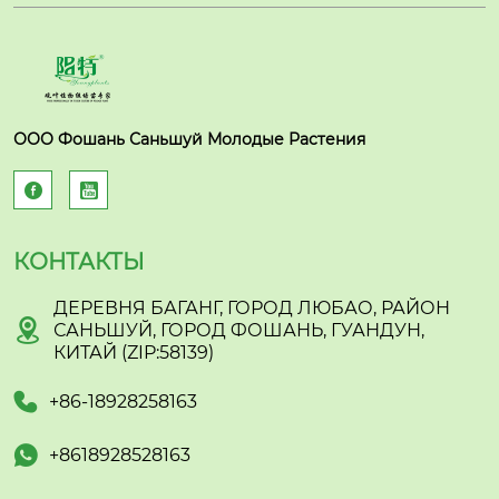
ООО Фошань Саньшуй Молодые Растения


КОНТАКТЫ
ДЕРЕВНЯ БАГАНГ, ГОРОД ЛЮБАО, РАЙОН

САНЬШУЙ, ГОРОД ФОШАНЬ, ГУАНДУН,
КИТАЙ (ZIP:58139)

+86-18928258163

+8618928528163