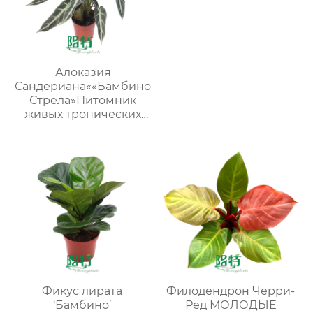
Алоказия
Сандериана««Бамбино
Стрела»Питомник
живых тропических
растений
Фикус лирата
Филодендрон Черри-
‘Бамбино’
Ред МОЛОДЫЕ