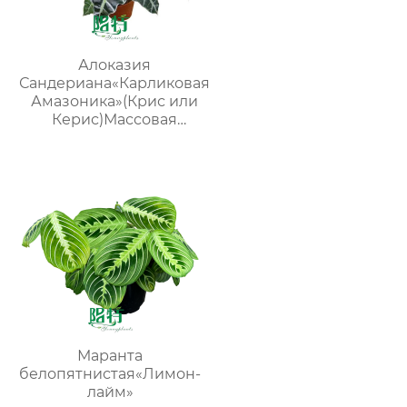
Алоказия
Сандериана«Карликовая
Амазоника»(Крис или
Керис)Массовая
поставка молодых
растений
Маранта
белопятнистая«Лимон-
лайм»