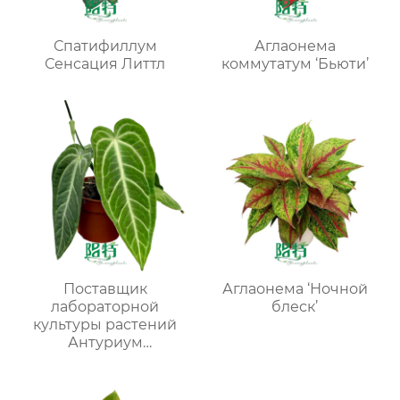
Спатифиллум
Аглаонема
Сенсация Литтл
коммутатум ‘Бьюти’
Поставщик
Аглаонема ‘Ночной
лабораторной
блеск’
культуры растений
Антуриум
виленскийМОЛОДЫЕ
РАСТЕНИЯ