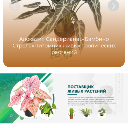
Алоказия Сандериана««Бамбино
Стрела»Питомник живых тропических
растений