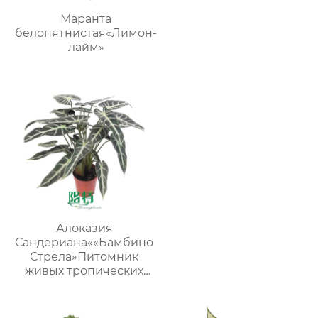
Маранта
белопятнистая«Лимон-
лайм»
Алоказия
Сандериана««Бамбино
Стрела»Питомник
живых тропических
растений