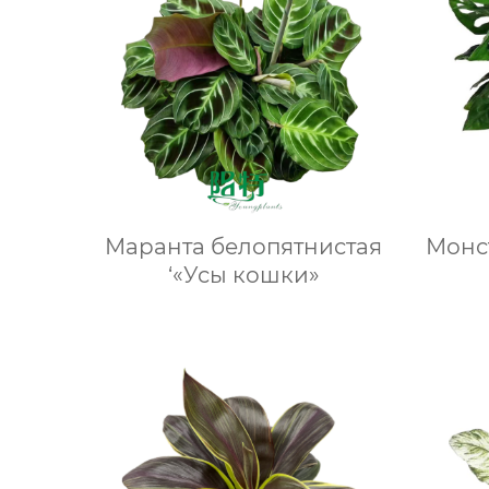
Маранта белопятнистая
Монс
‘«Усы кошки»