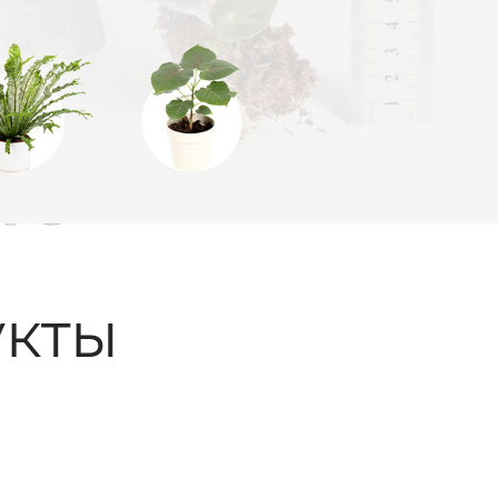
ые
кты