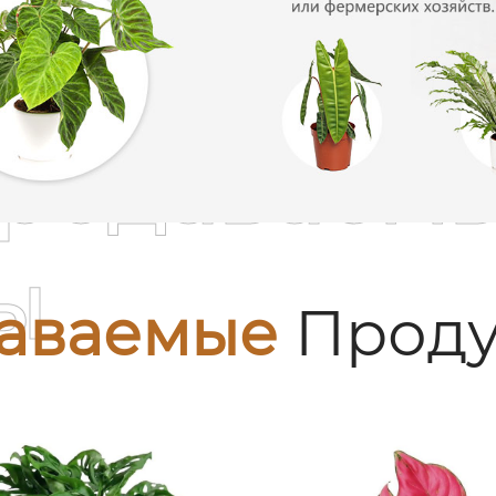
родаваем
ы
аваемые
Проду