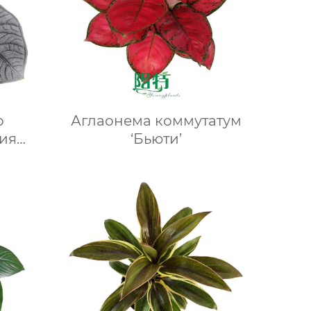
о
Аглаонема коммутатум
ия
‘Бьюти’
вые
ый
ников