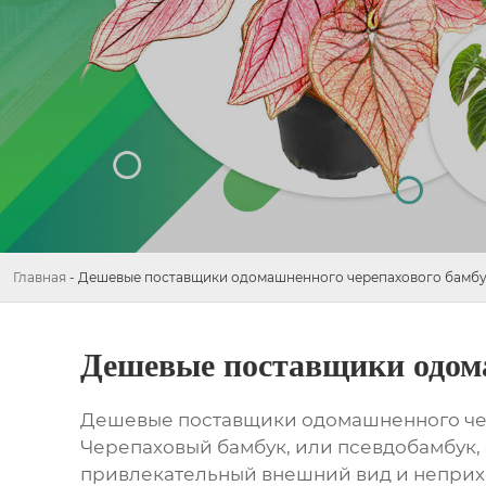
Главная
-
Дешевые поставщики одомашненного черепахового бамб
Дешевые поставщики одома
Дешевые поставщики одомашненного че
Черепаховый бамбук, или псевдобамбук,
привлекательный внешний вид и неприхо