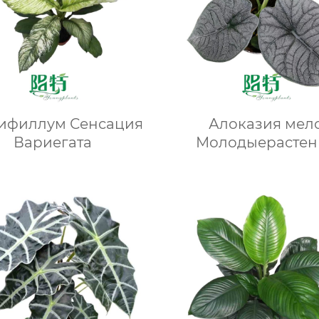
ифиллум Сенсация
Алоказия мел
Вариегата
Молодыерастен
Тропические жи
растения Оптов
поставщик питом