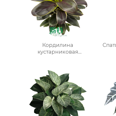
Кордилина
Спат
кустарниковая
“Кофейный компакт”