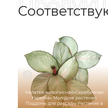
Продукц
Соответств
Калатея живописная«Серебряная
тарелка» Молодые растения
Поддоны для рассады Растения в