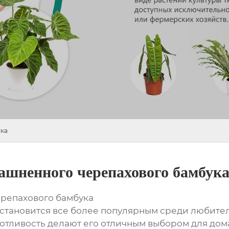
ука
шненного черепахового бамбук
репахового бамбука
 становится все более популярным среди любител
тливость делают его отличным выбором для дома 