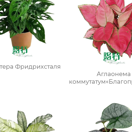
тера Фридрихсталя
Аглаонема
коммутатум«Благо
красный»