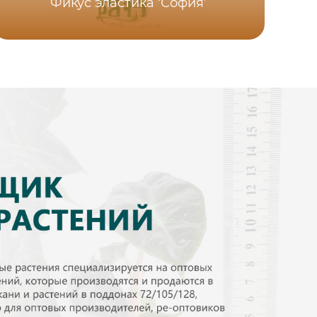
Фикус эластика ‘София’