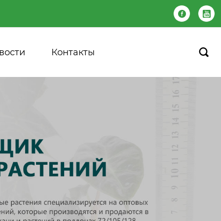


вости
Контакты
