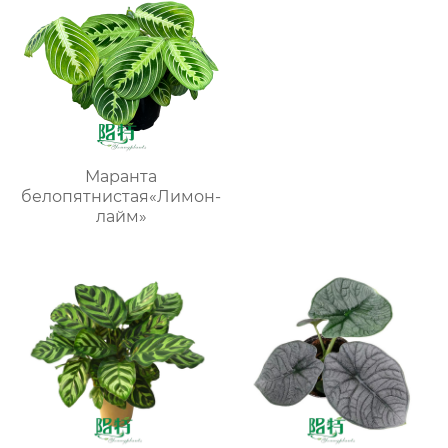
Маранта
белопятнистая«Лимон-
лайм»