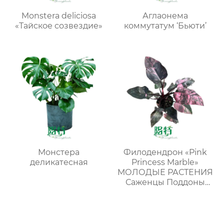
Monstera deliciosa
Аглаонема
«Тайское созвездие»
коммутатум ‘Бьюти’
Монстера
Филодендрон «Pink
деликатесная
Princess Marble»
МОЛОДЫЕ РАСТЕНИЯ
Саженцы Поддоны
для растений Оптовая
продажа