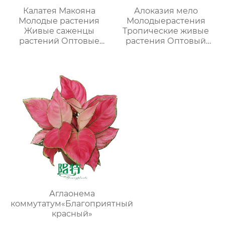
Калатея Макояна
Алоказия мело
Молодые растения
Молодыерастения
Живые саженцы
Тропические живые
растений Оптовые
растения Оптовый
поставки оптом
поставщик
питомников
Аглаонема
коммутатум«Благоприятный
красный»