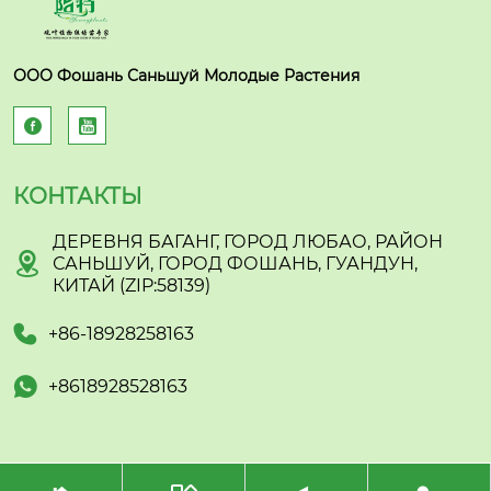
ООО Фошань Саньшуй Молодые Растения


КОНТАКТЫ
ДЕРЕВНЯ БАГАНГ, ГОРОД ЛЮБАО, РАЙОН

САНЬШУЙ, ГОРОД ФОШАНЬ, ГУАНДУН,
КИТАЙ (ZIP:58139)

+86-18928258163

+8618928528163