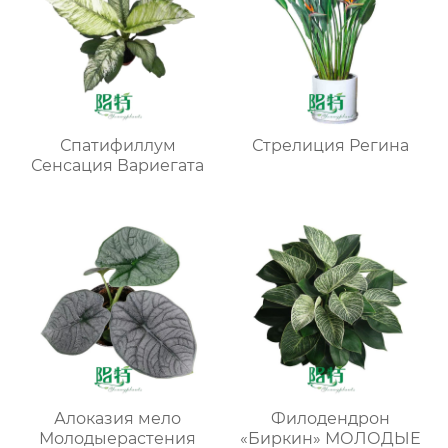
Спатифиллум
Стрелиция Регина
Сенсация Вариегата
Алоказия мело
Филодендрон
Молодыерастения
«Биркин» МОЛОДЫЕ