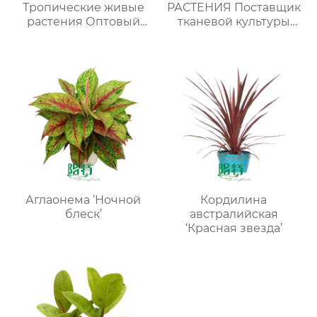
Тропические живые
РАСТЕНИЯ Поставщик
растения Оптовый
тканевой культуры
поставщик
пестрых растений
питомников
Аглаонема ‘Ночной
Кордилина
блеск’
австралийская
‘Красная звезда’