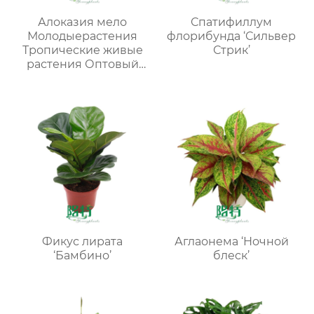
Алоказия мело
Спатифиллум
Молодыерастения
флорибунда ‘Сильвер
Тропические живые
Стрик’
растения Оптовый
поставщик
питомников
Фикус лирата
Аглаонема ‘Ночной
‘Бамбино’
блеск’