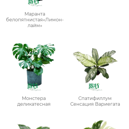
Маранта
белопятнистая«Лимон-
лайм»
Монстера
Спатифиллум
деликатесная
Сенсация Вариегата