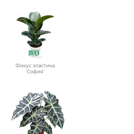
питомников
Фикус эластика
‘София’