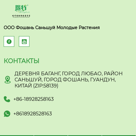
ООО Фошань Саньшуй Молодые Растения


КОНТАКТЫ
ДЕРЕВНЯ БАГАНГ, ГОРОД ЛЮБАО, РАЙОН

САНЬШУЙ, ГОРОД ФОШАНЬ, ГУАНДУН,
КИТАЙ (ZIP:58139)

+86-18928258163

+8618928528163