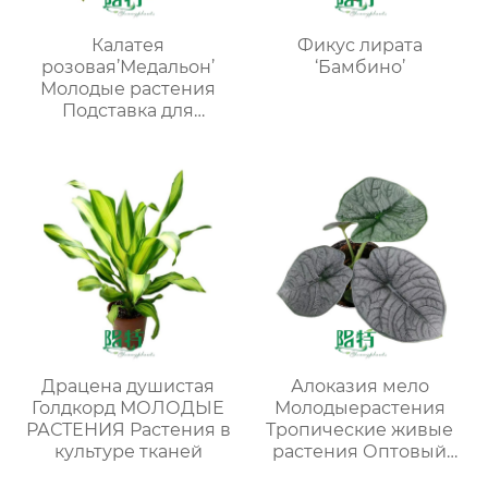
Калатея
Фикус лирата
розовая’Медальон’
‘Бамбино’
Молодые растения
Подставка для
рассады Внутреннее
растение
Драцена душистая
Алоказия мело
Голдкорд МОЛОДЫЕ
Молодыерастения
РАСТЕНИЯ Растения в
Тропические живые
культуре тканей
растения Оптовый
поставщик