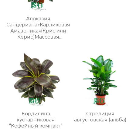
Алоказия
Сандериана«Карликовая
Амазоника»(Крис или
Керис)Массовая
поставка молодых
растений
Кордилина
Стрелиция
кустарниковая
августовская (альба)
“Кофейный компакт”