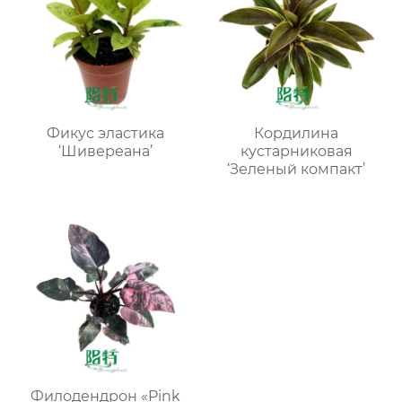
Фикус эластика
Кордилина
‘Шивереана’
кустарниковая
‘Зеленый компакт’
Филодендрон «Pink