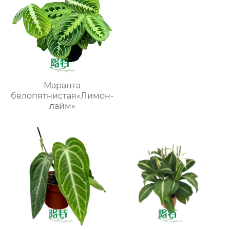
Маранта
белопятнистая«Лимон-
лайм»