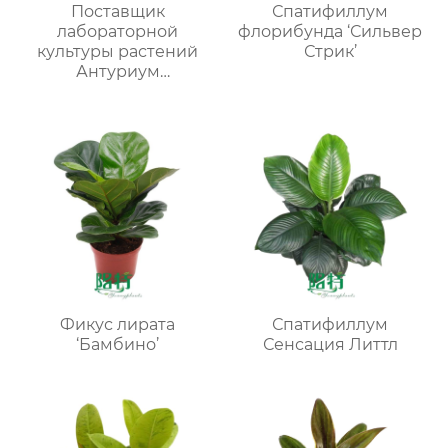
Поставщик
Спатифиллум
лабораторной
флорибунда ‘Сильвер
культуры растений
Стрик’
Антуриум
виленскийМОЛОДЫЕ
РАСТЕНИЯ
Фикус лирата
Спатифиллум
‘Бамбино’
Сенсация Литтл