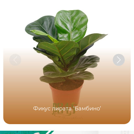
Фикус лирата ‘Бамбино’