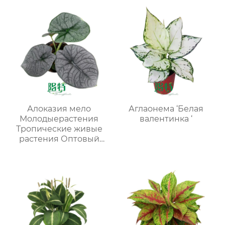
Алоказия мело
Аглаонема ‘Белая
Молодыерастения
валентинка ‘
Тропические живые
растения Оптовый
поставщик
питомников