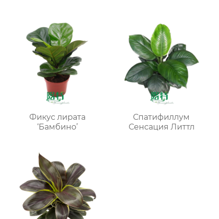
в лотках
Фикус лирата
Спатифиллум
‘Бамбино’
Сенсация Литтл