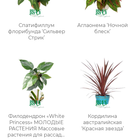
Спатифиллум
Аглаонема ‘Ночной
флорибунда ‘Сильвер
блеск’
Стрик’
Филодендрон «White
Кордилина
Princess» МОЛОДЫЕ
австралийская
РАСТЕНИЯ Массовые
‘Красная звезда’
растения для рассады