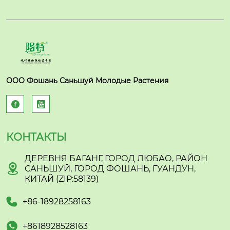
ООО Фошань Саньшуй Молодые Растения


КОНТАКТЫ
ДЕРЕВНЯ БАГАНГ, ГОРОД ЛЮБАО, РАЙОН

САНЬШУЙ, ГОРОД ФОШАНЬ, ГУАНДУН,
КИТАЙ (ZIP:58139)

+86-18928258163

+8618928528163