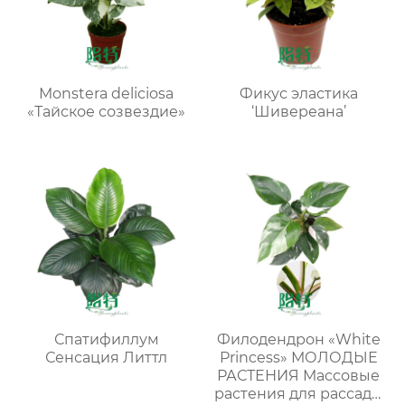
Monstera deliciosa
Фикус эластика
«Тайское созвездие»
‘Шивереана’
Спатифиллум
Филодендрон «White
Сенсация Литтл
Princess» МОЛОДЫЕ
РАСТЕНИЯ Массовые
растения для рассады