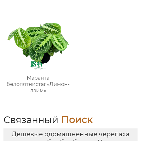
в лотках
Маранта
белопятнистая«Лимон-
лайм»
Связанный
Поиск
Дешевые одомашненные черепаха