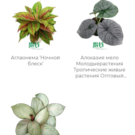
Аглаонема ‘Ночной
Алоказия мело
блеск’
Молодыерастения
Тропические живые
растения Оптовый
поставщик
питомников