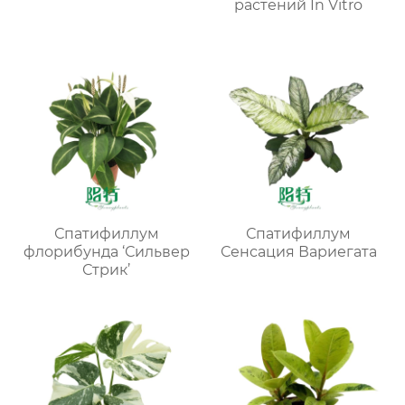
растений In Vitro
Спатифиллум
Спатифиллум
флорибунда ‘Сильвер
Сенсация Вариегата
Стрик’