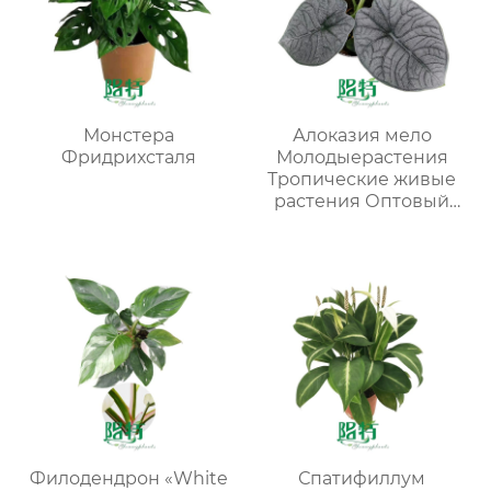
Монстера
Алоказия мело
Фридрихсталя
Молодыерастения
Тропические живые
растения Оптовый
поставщик
питомников
Филодендрон «White
Спатифиллум