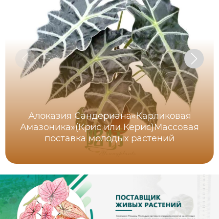
Алоказия Сандериана«Карликовая
Амазоника»(Крис или Керис)Массовая
поставка молодых растений