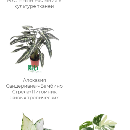
РАСТЕНИЯ Растения в
культуре тканей
Алоказия
Сандериана««Бамбино
Стрела»Питомник
живых тропических
растений