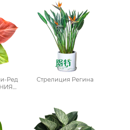
и-Ред
Стрелиция Регина
НИЯ
аней
мников