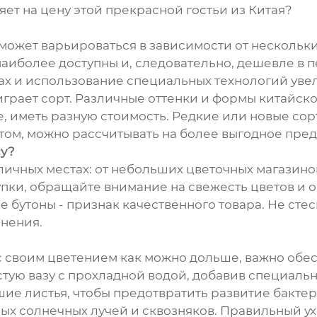
ет на цену этой прекрасной гостьи из Китая?
ожет варьироваться в зависимости от нескольки
наиболее доступны и, следовательно, дешевле в п
х и использование специальных технологий увели
играет сорт. Различные оттенки и формы китайск
, иметь разную стоимость. Редкие или новые сор
оптом, можно рассчитывать на более выгодное пре
су?
ичных местах: от небольших цветочных магазино
пки, обращайте внимание на свежесть цветов и 
 бутоны - признак качественного товара. Не сте
анения.
с своим цветением как можно дольше, важно обе
стую вазу с прохладной водой, добавив специаль
шие листья, чтобы предотвратить развитие бактер
ых солнечных лучей и сквозняков. Правильный ух