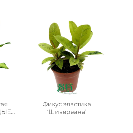
тая
Фикус эластика
ДЫЕ
‘Шивереана’
ия в
й