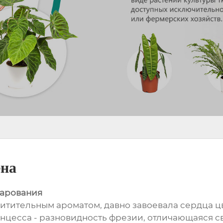
ена
чарования
итительным ароматом, давно завоевала сердца ц
инцесса - разновидность фрезии, отличающаяся 