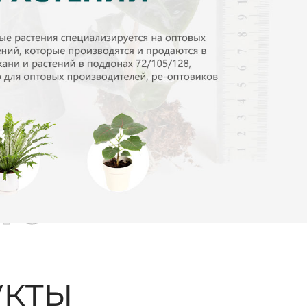
ые
кты