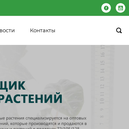


вости
Контакты
