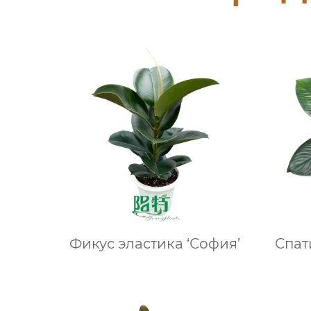
Фикус эластика ‘София’
Спат