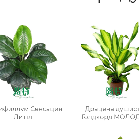
ифиллум Сенсация
Драцена душис
Литтл
Голдкорд МОЛО
РАСТЕНИЯ Растен
культуре ткане