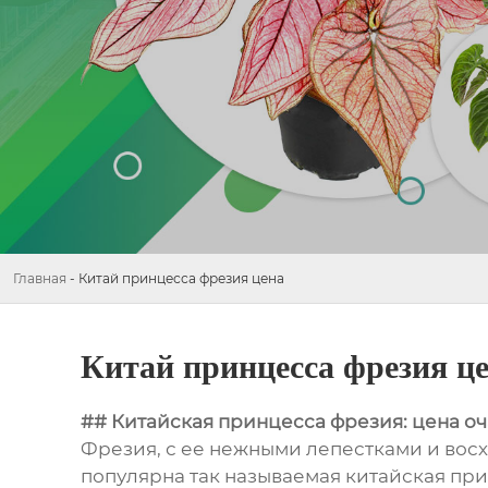
Главная
-
Китай принцесса фрезия цена
Китай принцесса фрезия ц
## Китайская принцесса фрезия: цена о
Фрезия, с ее нежными лепестками и восх
популярна так называемая китайская пр