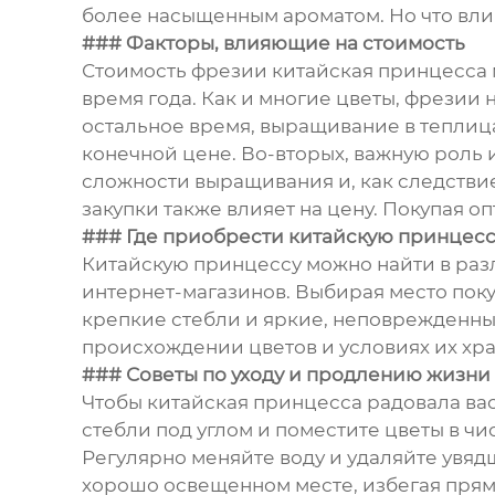
более насыщенным ароматом. Но что влия
### Факторы, влияющие на стоимость
Стоимость фрезии китайская принцесса м
время года. Как и многие цветы, фрезии 
остальное время, выращивание в теплица
конечной цене. Во-вторых, важную роль 
сложности выращивания и, как следствие
закупки также влияет на цену. Покупая 
### Где приобрести китайскую принцес
Китайскую принцессу можно найти в разл
интернет-магазинов. Выбирая место поку
крепкие стебли и яркие, неповрежденные
происхождении цветов и условиях их хр
### Советы по уходу и продлению жизни
Чтобы китайская принцесса радовала ва
стебли под углом и поместите цветы в чи
Регулярно меняйте воду и удаляйте увяд
хорошо освещенном месте, избегая прям