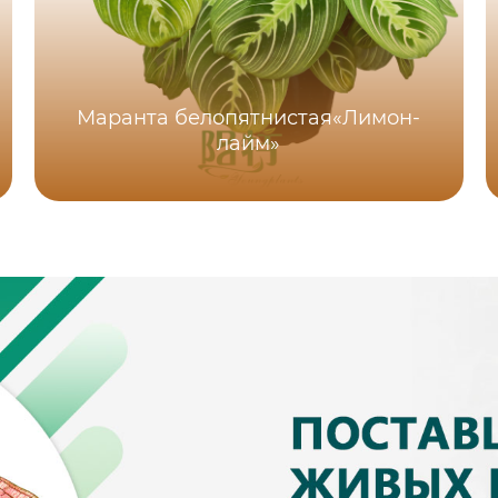
Маранта белопятнистая«Лимон-
лайм»