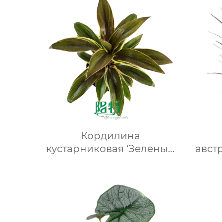
Кордилина
кустарниковая ‘Зеленый
авст
компакт’