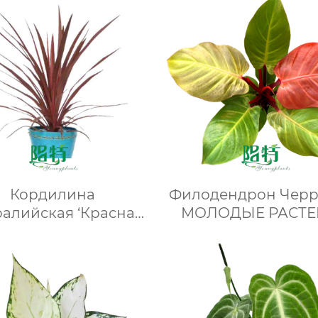
Кордилина
Филодендрон Черр
ралийская ‘Красная
МОЛОДЫЕ РАСТЕ
звезда’
Растения для
выращивания тк
Лаборатории пито