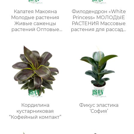
Калатея Макояна
Филодендрон «White
Молодые растения
Princess» МОЛОДЫЕ
Живые саженцы
РАСТЕНИЯ Массовые
растений Оптовые
растения для рассады
поставки оптом
в лотках
Кордилина
Фикус эластика
кустарниковая
‘София’
“Кофейный компакт”