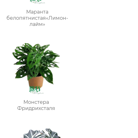
Маранта
белопятнистая«Лимон-
лайм»
Монстера
Фридрихсталя