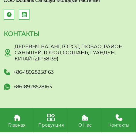
ООО Фошань Саньшуй Молодые Растения


КОНТАКТЫ
ДЕРЕВНЯ БАГАНГ, ГОРОД ЛЮБАО, РАЙОН

САНЬШУЙ, ГОРОД ФОШАНЬ, ГУАНДУН,
КИТАЙ (ZIP:58139)

+86-18928258163

+8618928528163




Авторское право©ООО
Фошань Саньшуй Молодые Растения
Главная
Продукция
О Нас
Контакты