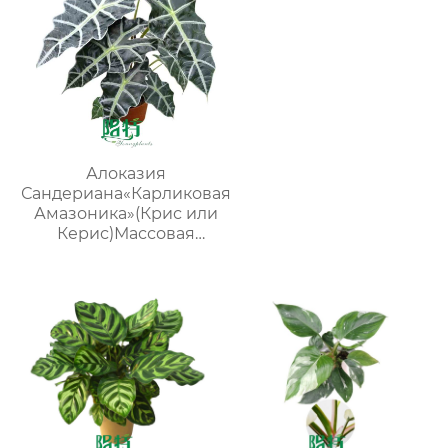
Алоказия
Сандериана«Карликовая
Амазоника»(Крис или
Керис)Массовая
поставка молодых
растений