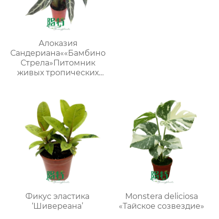
Алоказия
Сандериана««Бамбино
Стрела»Питомник
живых тропических
растений
Фикус эластика
Monstera deliciosa
‘Шивереана’
«Тайское созвездие»