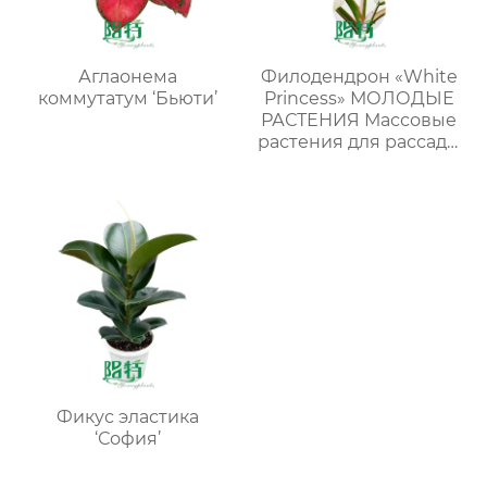
Аглаонема
Филодендрон «White
коммутатум ‘Бьюти’
Princess» МОЛОДЫЕ
РАСТЕНИЯ Массовые
растения для рассады
в лотках
Фикус эластика
‘София’