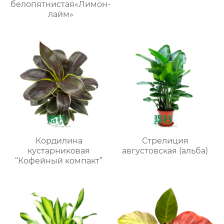
белопятнистая«Лимон-
лайм»
Кордилина
Стрелиция
кустарниковая
августовская (альба)
“Кофейный компакт”