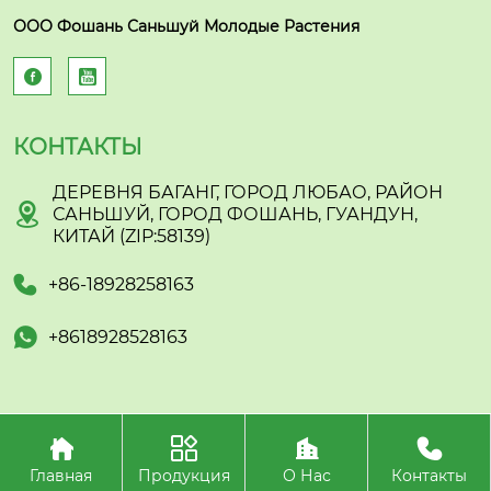
ООО Фошань Саньшуй Молодые Растения


КОНТАКТЫ
ДЕРЕВНЯ БАГАНГ, ГОРОД ЛЮБАО, РАЙОН

САНЬШУЙ, ГОРОД ФОШАНЬ, ГУАНДУН,
КИТАЙ (ZIP:58139)

+86-18928258163

+8618928528163




Авторское право©ООО
Фошань Саньшуй Молодые Растения
Главная
Продукция
О Нас
Контакты