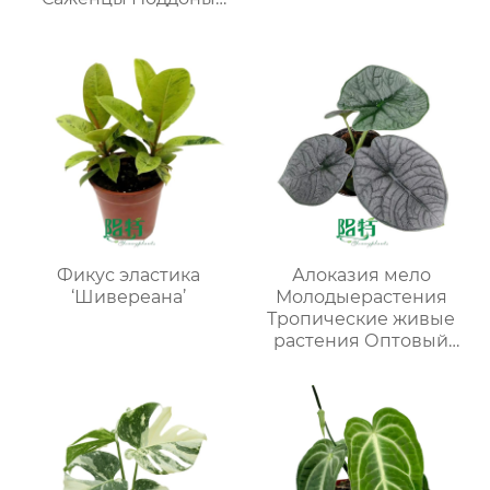
для растений Оптовая
продажа
Фикус эластика
Алоказия мело
‘Шивереана’
Молодыерастения
Тропические живые
растения Оптовый
поставщик
питомников