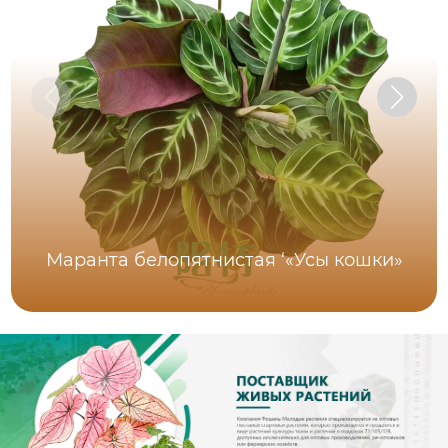
Маранта белопятнистая ‘«Усы кошки»