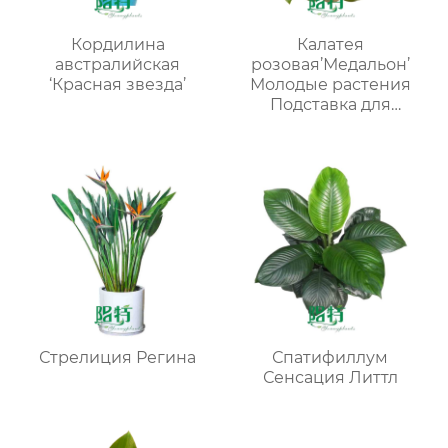
Кордилина
Калатея
австралийская
розовая’Медальон’
‘Красная звезда’
Молодые растения
Подставка для
рассады Внутреннее
растение
Стрелиция Регина
Спатифиллум
Сенсация Литтл