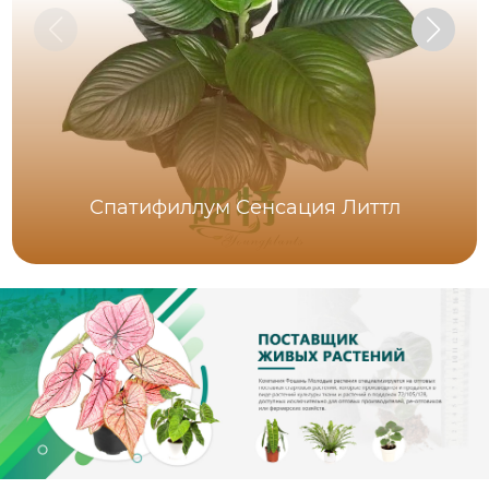
Спатифиллум Сенсация Литтл