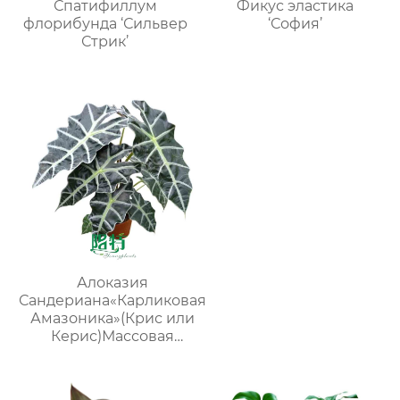
Спатифиллум
Фикус эластика
флорибунда ‘Сильвер
‘София’
Стрик’
Алоказия
Сандериана«Карликовая
Амазоника»(Крис или
Керис)Массовая
поставка молодых
растений