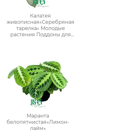
Калатея
живописная«Серебряная
тарелка» Молодые
растения Поддоны для
рассады Растения в
помещении
Маранта
белопятнистая«Лимон-
лайм»