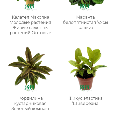
Калатея Макояна
Маранта
Молодые растения
белопятнистая ‘«Усы
Живые саженцы
кошки»
растений Оптовые
поставки оптом
Кордилина
Фикус эластика
кустарниковая
‘Шивереана’
‘Зеленый компакт’