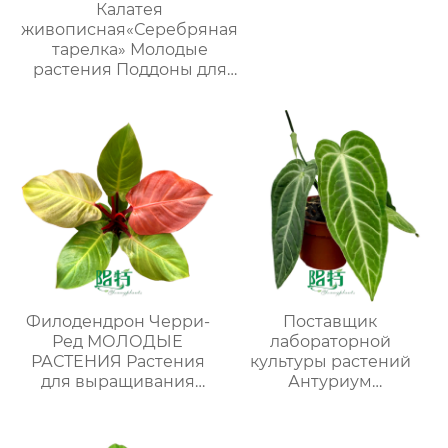
Калатея
живописная«Серебряная
тарелка» Молодые
растения Поддоны для
рассады Растения в
помещении
Филодендрон Черри-
Поставщик
Ред МОЛОДЫЕ
лабораторной
РАСТЕНИЯ Растения
культуры растений
для выращивания
Антуриум
тканей Лаборатории
виленскийМОЛОДЫЕ
питомников
РАСТЕНИЯ