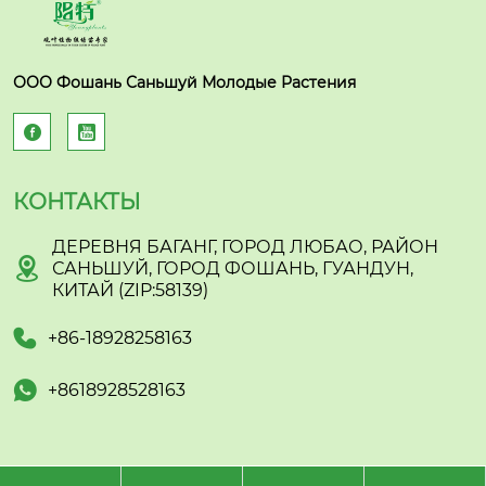
ООО Фошань Саньшуй Молодые Растения


КОНТАКТЫ
ДЕРЕВНЯ БАГАНГ, ГОРОД ЛЮБАО, РАЙОН

САНЬШУЙ, ГОРОД ФОШАНЬ, ГУАНДУН,
КИТАЙ (ZIP:58139)

+86-18928258163

+8618928528163